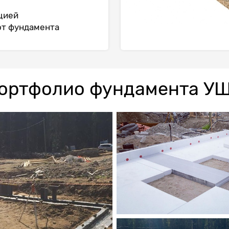
цией
от фундамента
ортфолио фундамента У