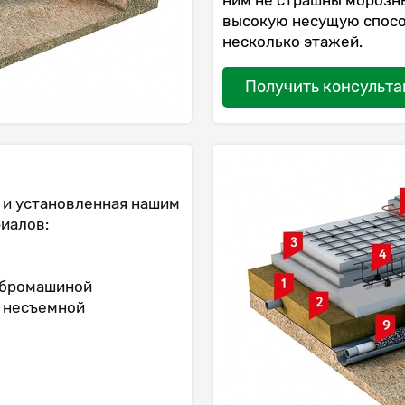
ним не страшны морозны
высокую несущую спосо
несколько этажей.
Получить консульт
 и установленная нашим
иалов:
вибромашиной
к несъемной