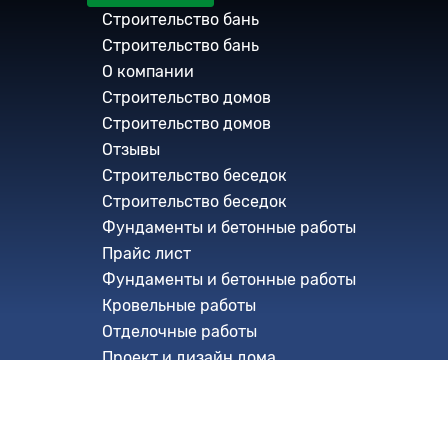
Мы находимся в г. Новосибирске, ул. Ми
Строительство бань
офис 213
Строительство бань
О компании
График работы:
Строительство домов
Пн-Пт с 9:00 до 18:00
Строительство домов
Сб: 10:00 до 18:00
Отзывы
Строительство беседок
тел.: +7 (800) 101 20 04, +7 (913) 771 24 98
Строительство беседок
e-mail: 7712498stroy@mail.ru
Фундаменты и бетонные работы
Прайс лист
Фундаменты и бетонные работы
Кровельные работы
Отделочные работы
Проект и дизайн дома
Металлоконструкции
Металлоконструкции
Промышленные полы